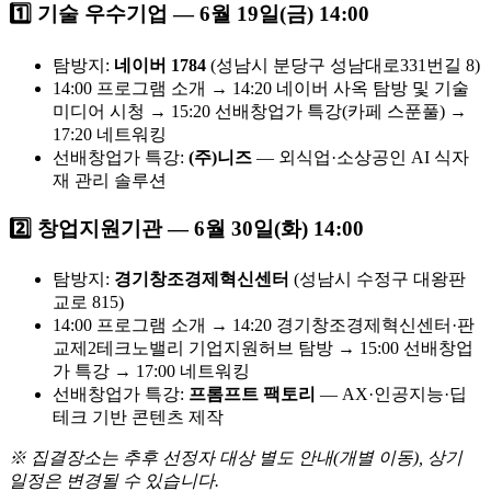
1️⃣ 기술 우수기업 — 6월 19일(금) 14:00
탐방지:
네이버 1784
(성남시 분당구 성남대로331번길 8)
14:00 프로그램 소개 → 14:20 네이버 사옥 탐방 및 기술
미디어 시청 → 15:20 선배창업가 특강(카페 스푼풀) →
17:20 네트워킹
선배창업가 특강:
(주)니즈
— 외식업·소상공인 AI 식자
재 관리 솔루션
2️⃣ 창업지원기관 — 6월 30일(화) 14:00
탐방지:
경기창조경제혁신센터
(성남시 수정구 대왕판
교로 815)
14:00 프로그램 소개 → 14:20 경기창조경제혁신센터·판
교제2테크노밸리 기업지원허브 탐방 → 15:00 선배창업
가 특강 → 17:00 네트워킹
선배창업가 특강:
프롬프트 팩토리
— AX·인공지능·딥
테크 기반 콘텐츠 제작
※ 집결장소는 추후 선정자 대상 별도 안내(개별 이동), 상기
일정은 변경될 수 있습니다.