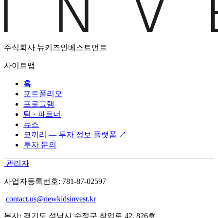
주식회사 뉴키즈인베스트먼트
사이트맵
홈
포트폴리오
프로그램
팀 · 파트너
뉴스
코끼리 — 투자 정보 플랫폼 ↗
투자 문의
관리자
사업자등록번호: 781-87-02597
contact.us@newkidsinvest.kr
본사: 경기도 성남시 수정구 창업로 42, 826호