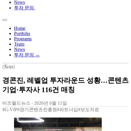
News
투자 문의
Home
Portfolio
Programs
Team
News
투자 문의 →
(News)
경콘진, 레벨업 투자라운드 성황…콘텐츠
기업·투자사 116건 매칭
비즈월드뉴스
·
2026년 6월 11일
#G-VIP
#경기콘텐츠진흥원
#파트너십
#보도자료